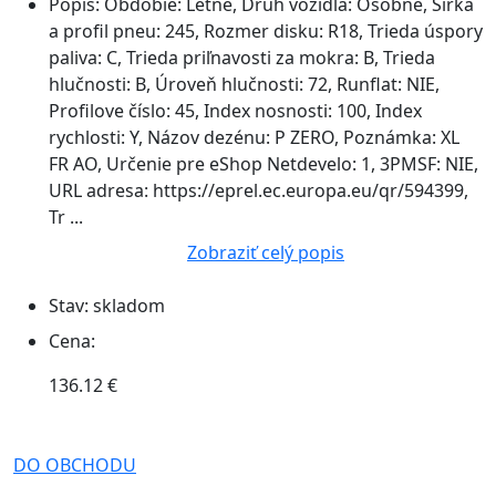
Popis:
Obdobie: Letné, Druh vozidla: Osobné, Šírka
a profil pneu: 245, Rozmer disku: R18, Trieda úspory
paliva: C, Trieda priľnavosti za mokra: B, Trieda
hlučnosti: B, Úroveň hlučnosti: 72, Runflat: NIE,
Profilove číslo: 45, Index nosnosti: 100, Index
rychlosti: Y, Názov dezénu: P ZERO, Poznámka: XL
FR AO, Určenie pre eShop Netdevelo: 1, 3PMSF: NIE,
URL adresa: https://eprel.ec.europa.eu/qr/594399,
Tr ...
Zobraziť celý popis
Stav:
skladom
Cena:
136.12 €
DO OBCHODU