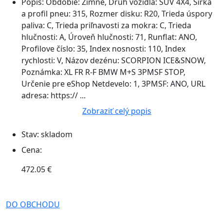
Popis:
Obdobie: Zimné, Druh vozidla: SUV 4X4, Šírka
a profil pneu: 315, Rozmer disku: R20, Trieda úspory
paliva: C, Trieda priľnavosti za mokra: C, Trieda
hlučnosti: A, Úroveň hlučnosti: 71, Runflat: ANO,
Profilove číslo: 35, Index nosnosti: 110, Index
rychlosti: V, Názov dezénu: SCORPION ICE&SNOW,
Poznámka: XL FR R-F BMW M+S 3PMSF STOP,
Určenie pre eShop Netdevelo: 1, 3PMSF: ANO, URL
adresa: https:// ...
Zobraziť celý popis
Stav:
skladom
Cena:
472.05 €
DO OBCHODU