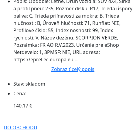
Popis:
Obdobie: Letné, Druh vozidla: SUV 4X4, Šírka
a profil pneu: 235, Rozmer disku: R17, Trieda úspory
paliva: C, Trieda priľnavosti za mokra: B, Trieda
hlučnosti: B, Úroveň hlučnosti: 71, Runflat: NIE,
Profilove číslo: 55, Index nosnosti: 99, Index
rychlosti: V, Názov dezénu: SCORPION VERDE,
Poznámka: FR AO R.V.2023, Určenie pre eShop
Netdevelo: 1, 3PMSF: NIE, URL adresa:
https://eprel.ec.europa.eu ...
Zobraziť celý popis
Stav:
skladom
Cena:
140.17 €
DO OBCHODU