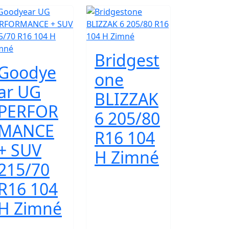
Bridgest
Goodye
one
ar UG
BLIZZAK
PERFOR
6 205/80
MANCE
R16 104
+ SUV
H Zimné
215/70
R16 104
H Zimné