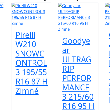
Pirelli
Goodye
W210
ar
SNOWC
ULTRAG
ONTROL
RIP
3 195/55
PERFOR
R16 87 H
MANCE
Zimné
3 215/60
R16 95 H