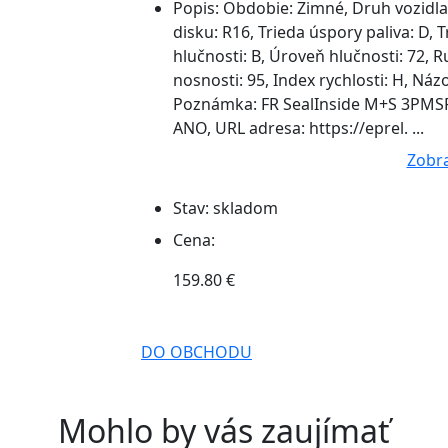
Popis:
Obdobie: Zimné, Druh vozidla:
disku: R16, Trieda úspory paliva: D, 
hlučnosti: B, Úroveň hlučnosti: 72, Ru
nosnosti: 95, Index rychlosti: H, 
Poznámka: FR SealInside M+S 3PMSF,
ANO, URL adresa: https://eprel. ...
Zobra
Stav:
skladom
Cena:
159.80 €
DO OBCHODU
Mohlo by vás zaujímať