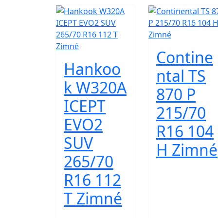
Contine
Hankoo
ntal TS
k W320A
870 P
ICEPT
215/70
EVO2
R16 104
SUV
H Zimné
265/70
R16 112
T Zimné