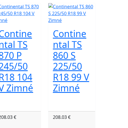
Contine
Contine
ntal TS
ntal TS
870 P
860 S
245/50
225/50
R18 104
R18 99 V
V Zimné
Zimné
208.03 €
208.03 €