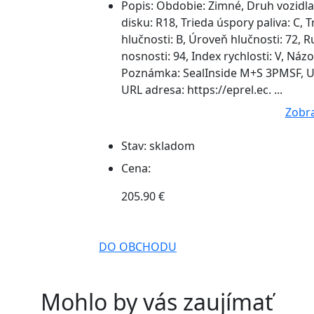
Popis:
Obdobie: Zimné, Druh vozidla:
disku: R18, Trieda úspory paliva: C, T
hlučnosti: B, Úroveň hlučnosti: 72, Ru
nosnosti: 94, Index rychlosti: V, N
Poznámka: SealInside M+S 3PMSF, U
URL adresa: https://eprel.ec. ...
Zobra
Stav:
skladom
Cena:
205.90 €
DO OBCHODU
Mohlo by vás zaujímať