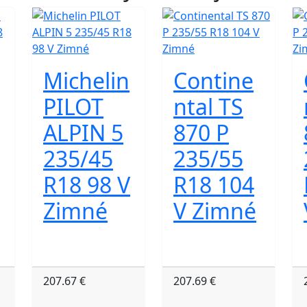
Michelin
Contine
PILOT
ntal TS
ALPIN 5
870 P
235/45
235/55
R18 98 V
R18 104
Zimné
V Zimné
207.67 €
207.69 €