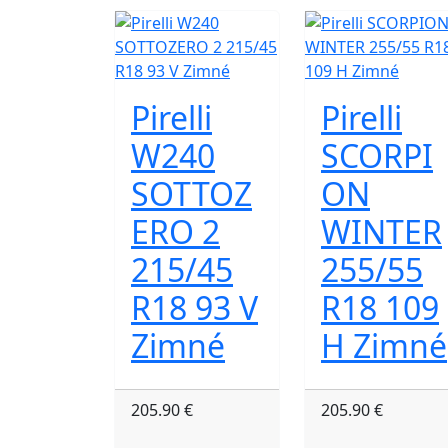
Pirelli
Pirelli
W240
SCORPI
SOTTOZ
ON
ERO 2
WINTER
215/45
255/55
R18 93 V
R18 109
Zimné
H Zimné
205.90 €
205.90 €