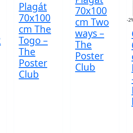
Plagát
70x100
70x100
cm Two
-2
cm The
ways –
2
Togo –
The
The
Poster
Poster
Club
Club