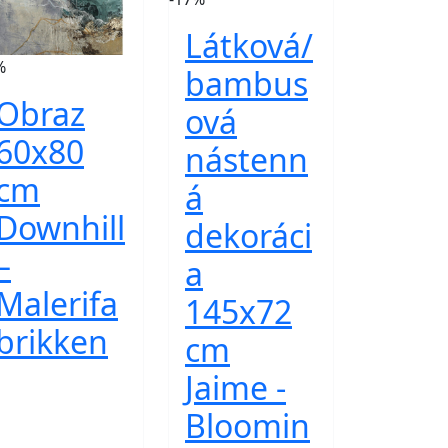
Látková/
%
bambus
Obraz
ová
60x80
nástenn
cm
á
Downhill
dekoráci
–
a
Malerifa
145x72
brikken
cm
Jaime -
Bloomin