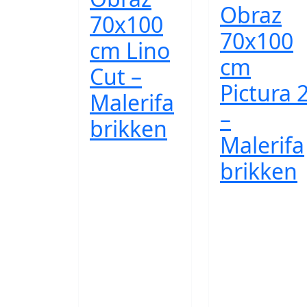
Obraz
70x100
70x100
cm Lino
cm
Cut –
Pictura 
Malerifa
–
brikken
Malerifa
brikken