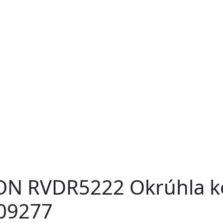
 RVDR5222 Okrúhla kefa
009277