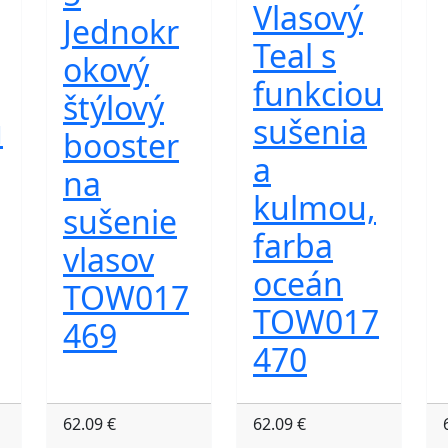
Vlasový
Jednokr
Teal s
okový
funkciou
štýlový
u
sušenia
booster
a
na
kulmou,
sušenie
farba
vlasov
oceán
TOW017
TOW017
469
470
62.09 €
62.09 €