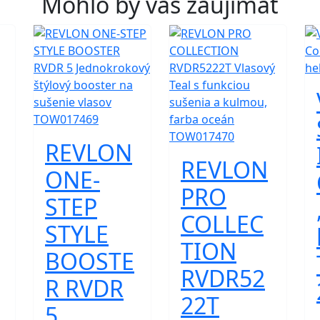
Mohlo by vás zaujímať
REVLON
REVLON
ONE-
PRO
STEP
COLLEC
STYLE
TION
BOOSTE
RVDR52
R RVDR
22T
5