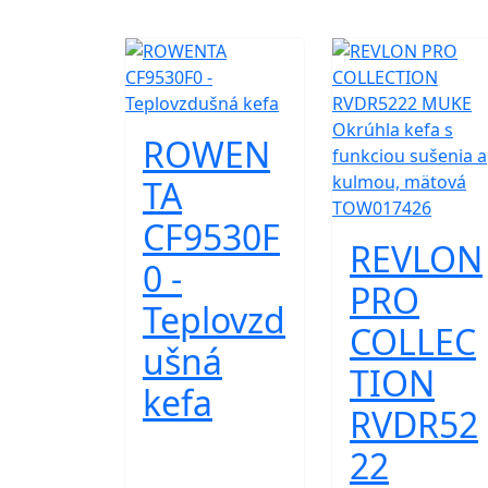
ROWEN
TA
CF9530F
REVLON
0 -
PRO
Teplovzd
COLLEC
ušná
TION
kefa
RVDR52
22