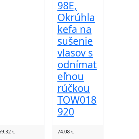
98E,
Okrúhla
kefa na
sušenie
vlasov s
odnímat
eľnou
rúčkou
TOW018
920
69.32 €
74.08 €