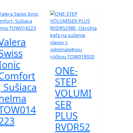
Valera
Swiss
Ionic
ONE-
Comfort
STEP
, Sušiaca
VOLUMI
helma
SER
TOW014
PLUS
223
RVDR52