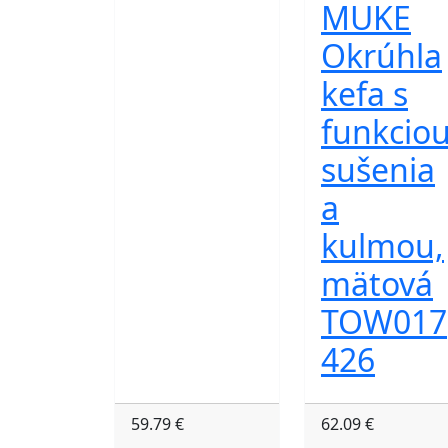
MUKE
Okrúhla
kefa s
funkcio
sušenia
a
kulmou,
mätová
TOW017
426
59.79 €
62.09 €