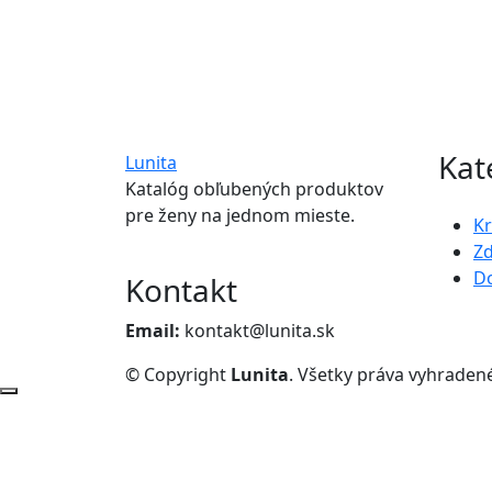
Kat
Lunita
Katalóg obľubených produktov
pre ženy na jednom mieste.
K
Zd
D
Kontakt
Email:
kontakt@lunita.sk
© Copyright
Lunita
. Všetky práva vyhraden