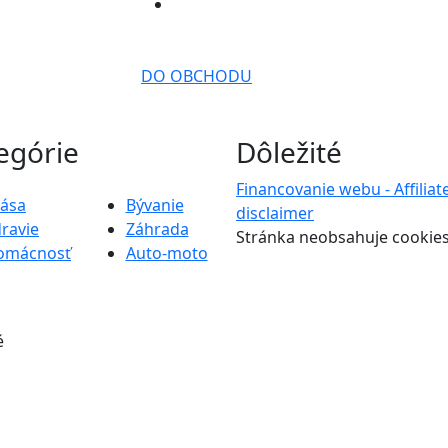
DO OBCHODU
egórie
Dôležité
Financovanie webu - Affiliat
rása
Bývanie
disclaimer
ravie
Záhrada
Stránka neobsahuje cookie
omácnosť
Auto-moto
é