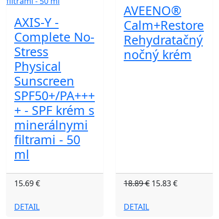
AVEENO®
AXIS-Y -
Calm+Restore
Complete No-
Rehydratačný
Stress
nočný krém
Physical
Sunscreen
SPF50+/PA+++
+ - SPF krém s
minerálnymi
filtrami - 50
ml
15.69 €
18.89 €
15.83 €
DETAIL
DETAIL