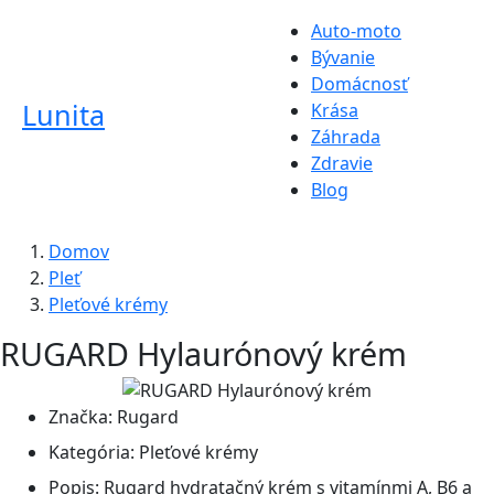
Auto-moto
Bývanie
Domácnosť
Lunita
Krása
Záhrada
Zdravie
Blog
Domov
Pleť
Pleťové krémy
RUGARD Hylaurónový krém
Značka:
Rugard
Kategória:
Pleťové krémy
Popis:
Rugard hydratačný krém s vitamínmi A, B6 a