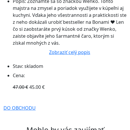
Popis:
Zoznámte sa so značkou Wenko. Tohto
majstra na zmysel a poriadok využijete v kúpeľni aj
kuchyni. Vďaka jeho všestrannosti a praktickosti ste
z neho dokázali urobiť bestseller na Bonami ♥ Len
čo si zaobstaráte prvý kúsok od značky Wenko,
zaiste objavíte jeho šarmantné čaro, ktorým si
získal mnohých z vás.
Zobraziť celý popis
Stav:
skladom
Cena:
47.00 €
45.00 €
DO OBCHODU
Mohlo by vás zaujímať