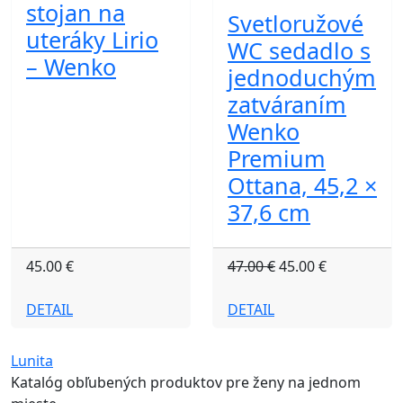
stojan na
Svetloružové
uteráky Lirio
WC sedadlo s
– Wenko
jednoduchým
zatváraním
Wenko
Premium
Ottana, 45,2 ×
37,6 cm
45.00 €
47.00 €
45.00 €
DETAIL
DETAIL
Lunita
Katalóg obľubených produktov pre ženy na jednom