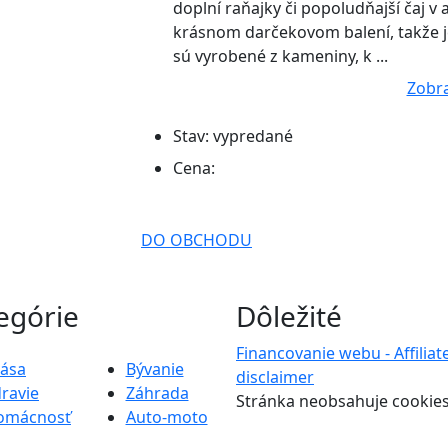
doplní raňajky či popoludňajší čaj 
krásnom darčekovom balení, takže 
sú vyrobené z kameniny, k ...
Zobra
Stav:
vypredané
Cena:
DO OBCHODU
egórie
Dôležité
Financovanie webu - Affiliat
rása
Bývanie
disclaimer
ravie
Záhrada
Stránka neobsahuje cookie
omácnosť
Auto-moto