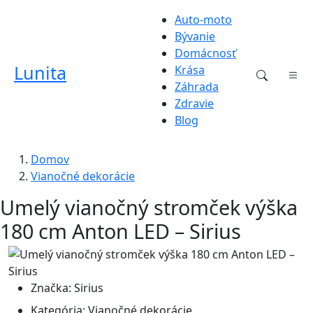
Auto-moto
Bývanie
Domácnosť
Lunita
Krása
Záhrada
Zdravie
Blog
Domov
Vianočné dekorácie
Umelý vianočný stromček výška
180 cm Anton LED – Sirius
Značka:
Sirius
Kategória:
Vianočné dekorácie