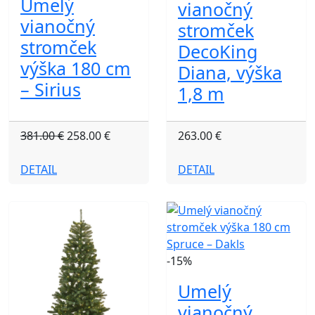
Umelý
vianočný
vianočný
stromček
stromček
DecoKing
výška 180 cm
Diana, výška
– Sirius
1,8 m
381.00 €
258.00 €
263.00 €
DETAIL
DETAIL
-15%
Umelý
vianočný