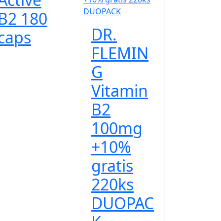
B2 180
DR.
caps
FLEMIN
G
Vitamin
B2
100mg
+10%
gratis
220ks
DUOPAC