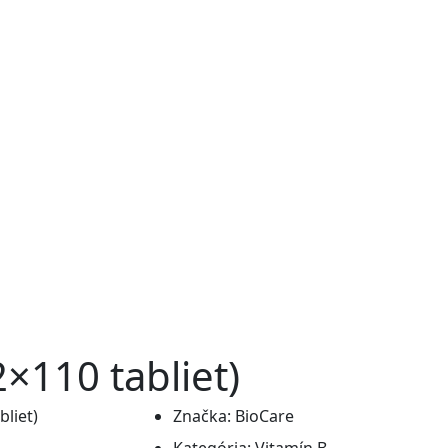
2×110 tabliet)
Značka:
BioCare