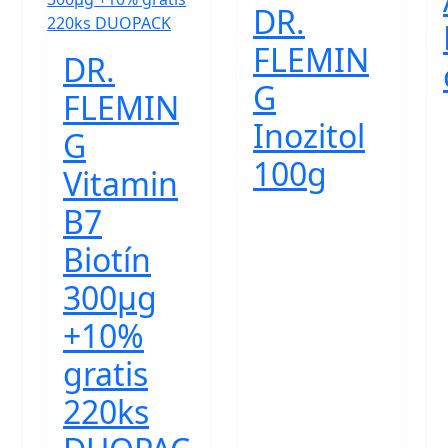
DR.
FLEMIN
DR.
G
FLEMIN
Inozitol
G
100g
Vitamin
B7
Biotín
300µg
+10%
gratis
220ks