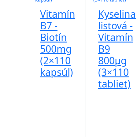
Vitamín
Kyselina
B7 -
listová -
Biotín
Vitamín
500mg
B9
(2×110
800μg
kapsúl)
(3×110
tabliet)