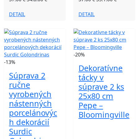
DETAIL
DETAIL
-20%
-13%
Dekoratívne
Súprava 2
tácky v
ručne
súprave 2 ks
vyrobených
25x80 cm
nástenných
Pepe –
porcelánovýc
Bloomingville
h dekorácií
Surdic