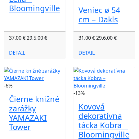
Bloomingville
Veniec ø 54
cm – Dakls
37.00 €
29.5.00 €
31.00 €
29.6.00 €
DETAIL
DETAIL
-6%
-13%
Čierne knižné
Kovová
zarážky
dekoratívna
YAMAZAKI
tácka Kobra –
Tower
Bloomingville