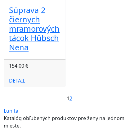
Súprava 2
čiernych
mramorových
tácok Hübsch
Nena
154.00 €
DETAIL
1
2
Lunita
Katalóg obľubených produktov pre ženy na jednom
mieste.