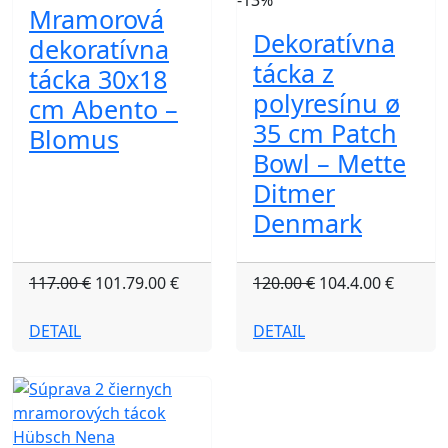
-13%
Mramorová
Dekoratívna
dekoratívna
tácka z
tácka 30x18
polyresínu ø
cm Abento –
35 cm Patch
Blomus
Bowl – Mette
Ditmer
Denmark
117.00 €
101.79.00 €
120.00 €
104.4.00 €
DETAIL
DETAIL