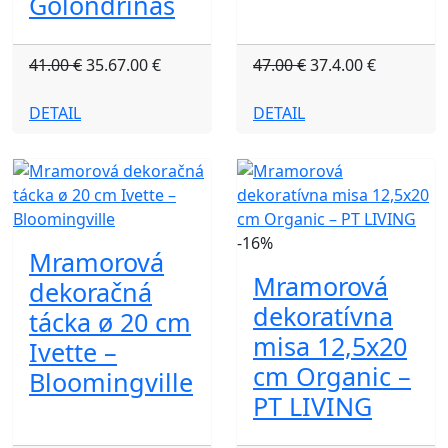
Golondrinas
41.00 €
35.67.00 €
47.00 €
37.4.00 €
DETAIL
DETAIL
-16%
Mramorová
Mramorová
dekoračná
dekoratívna
tácka ø 20 cm
misa 12,5x20
Ivette –
cm Organic –
Bloomingville
PT LIVING