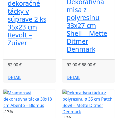
Dekoratívna
dekoračné
misa z
tácky v
polyresínu
súprave 2 ks
33x27 cm
35x23 cm
Shell – Mette
Revolt –
Ditmer
Zuiver
Denmark
82.00 €
92.00 €
88.00 €
DETAIL
DETAIL
-13%