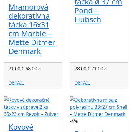
tácka ø 37 cm
Mramorová
Pond –
dekoratívna
Hübsch
tácka 16x31
cm Marble –
Mette Ditmer
Denmark
71.00 €
68.00 €
78.00 €
71.00 €
DETAIL
DETAIL
-4%
Kovové