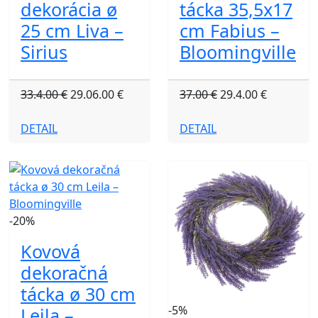
dekorácia ø
tácka 35,5x17
25 cm Liva –
cm Fabius –
Sirius
Bloomingville
33.4.00 €
29.06.00 €
37.00 €
29.4.00 €
DETAIL
DETAIL
-20%
Kovová
dekoračná
tácka ø 30 cm
-5%
Leila –