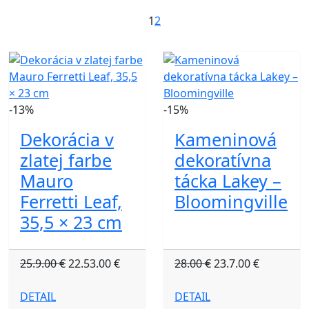
1
2
-13%
-15%
Dekorácia v
Kameninová
zlatej farbe
dekoratívna
Mauro
tácka Lakey –
Ferretti Leaf,
Bloomingville
35,5 × 23 cm
25.9.00 €
22.53.00 €
28.00 €
23.7.00 €
DETAIL
DETAIL