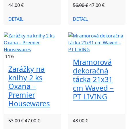
44.00 €
56.00 €
47.00 €
DETAIL
DETAIL
-11%
Mramorová
Zarážky na
dekoračná
knihy 2 ks
tácka 21x31
Oxana –
cm Waved –
Premier
PT LIVING
Housewares
53.00 €
47.00 €
48.00 €