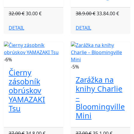
32.00 €
30.00 €
38.9.00 €
33.84.00 €
DETAIL
DETAIL
-6%
-5%
Čierny
Zarážka na
zásobník
knihy Charlie
obrúskov
–
YAMAZAKI
Bloomingville
Tsu
Mini
37.00 €
34.8.00 €
37.00 €
35.1.00 €