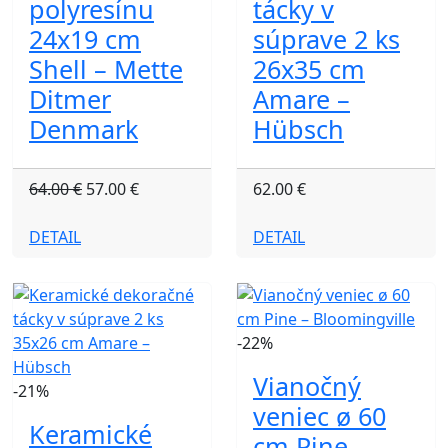
polyresínu
tácky v
24x19 cm
súprave 2 ks
Shell – Mette
26x35 cm
Ditmer
Amare –
Denmark
Hübsch
64.00 €
57.00 €
62.00 €
DETAIL
DETAIL
-22%
Vianočný
-21%
veniec ø 60
Keramické
cm Pine –