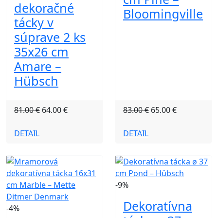
dekoračné
Bloomingville
tácky v
súprave 2 ks
35x26 cm
Amare –
Hübsch
81.00 €
64.00 €
83.00 €
65.00 €
DETAIL
DETAIL
-9%
Dekoratívna
-4%