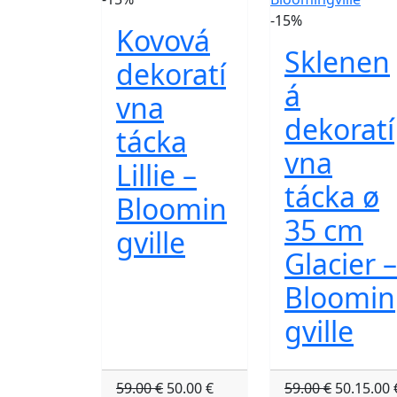
-15%
Kovová
Sklenen
dekoratí
á
vna
dekoratí
tácka
vna
Lillie –
tácka ø
Bloomin
35 cm
gville
Glacier –
Bloomin
gville
59.00 €
50.00 €
59.00 €
50.15.00 