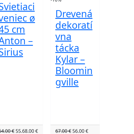
Svietiaci
Drevená
veniec ø
dekoratí
45 cm
vna
Anton –
tácka
Sirius
Kylar –
Bloomin
gville
64.00 €
55.68.00 €
67.00 €
56.00 €