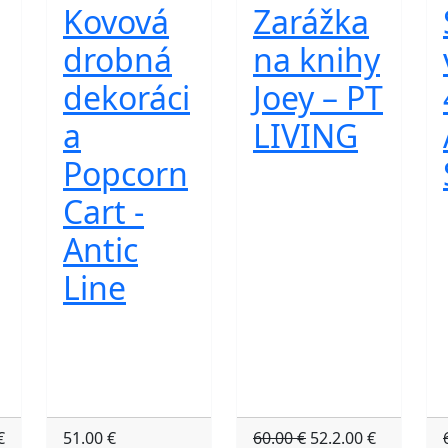
Kovová
Zarážka
drobná
na knihy
dekoráci
Joey – PT
a
LIVING
Popcorn
Cart -
Antic
Line
€
51.00 €
60.00 €
52.2.00 €