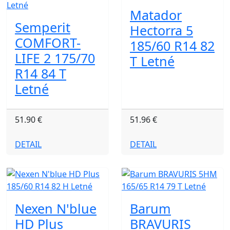
Matador
Semperit
Hectorra 5
COMFORT-
185/60 R14 82
LIFE 2 175/70
T Letné
R14 84 T
Letné
51.90 €
51.96 €
DETAIL
DETAIL
Nexen N'blue
Barum
HD Plus
BRAVURIS