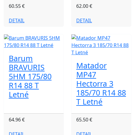
60.55 €
62.00 €
DETAIL
DETAIL
Barum
Matador
BRAVURIS
MP47
5HM 175/80
Hectorra 3
R14 88 T
185/70 R14 88
Letné
T Letné
64.96 €
65.50 €
DETAIL
DETAIL