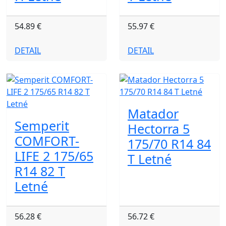
54.89 €
55.97 €
DETAIL
DETAIL
Matador
Semperit
Hectorra 5
COMFORT-
175/70 R14 84
LIFE 2 175/65
T Letné
R14 82 T
Letné
56.28 €
56.72 €