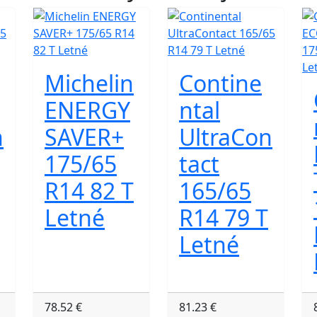
Michelin
Contine
ENERGY
ntal
n
SAVER+
UltraCon
175/65
tact
R14 82 T
165/65
Letné
R14 79 T
Letné
78.52 €
81.23 €