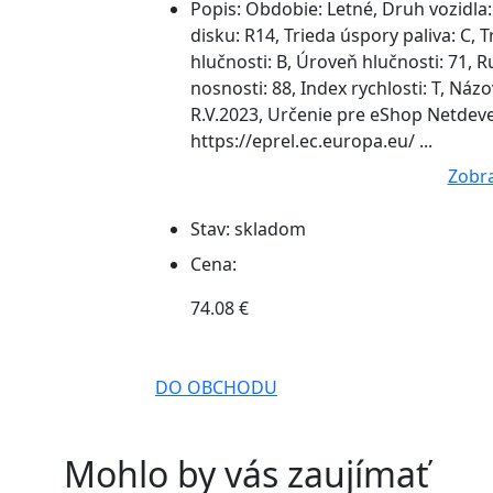
Popis:
Obdobie: Letné, Druh vozidla:
disku: R14, Trieda úspory paliva: C, T
hlučnosti: B, Úroveň hlučnosti: 71, Ru
nosnosti: 88, Index rychlosti: T, N
R.V.2023, Určenie pre eShop Netdeve
https://eprel.ec.europa.eu/ ...
Zobra
Stav:
skladom
Cena:
74.08 €
DO OBCHODU
Mohlo by vás zaujímať