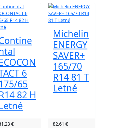
Michelin
Contine
ENERGY
ntal
SAVER+
ECOCON
165/70
TACT 6
R14 81 T
175/65
Letné
R14 82 H
Letné
81.23 €
82.61 €