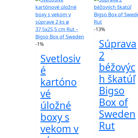
-13%
Súprava
-1%
2
Svetlosiv
béžovýc
é
h škatúľ
kartóno
Bigso
vé
Box of
úložné
Sweden
boxy s
Rut
vekom v