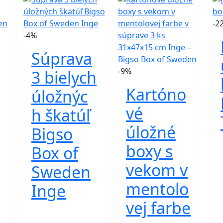
-2
-4%
Súprava
-9%
3 bielych
Kartóno
úložnýc
vé
h škatúľ
úložné
Bigso
boxy s
Box of
vekom v
Sweden
mentolo
Inge
vej farbe