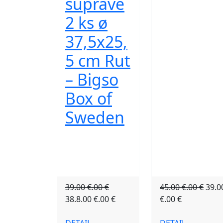
súprave
2 ks ø
37,5x25,
5 cm Rut
– Bigso
Box of
Sweden
39.00 €.00 €
45.00 €.00 €
39.0
38.8.00 €.00 €
€.00 €