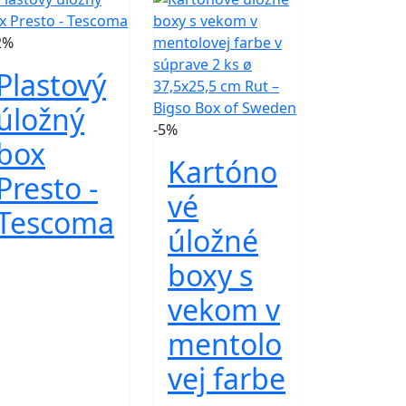
2%
Plastový
úložný
-5%
box
Kartóno
Presto -
vé
Tescoma
úložné
boxy s
vekom v
mentolo
vej farbe