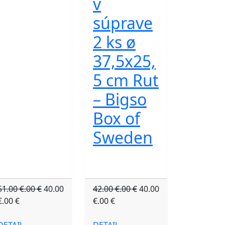
v
súprave
2 ks ø
37,5x25,
5 cm Rut
– Bigso
Box of
Sweden
51.00 €.00 €
40.00
42.00 €.00 €
40.00
€.00 €
€.00 €