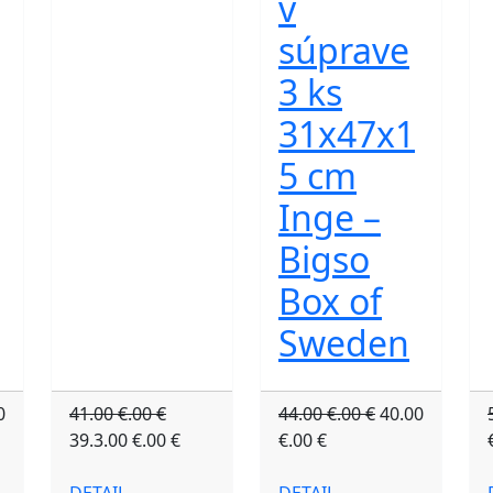
v
súprave
3 ks
31x47x1
5 cm
Inge –
Bigso
Box of
Sweden
0
41.00 €.00 €
44.00 €.00 €
40.00
39.3.00 €.00 €
€.00 €