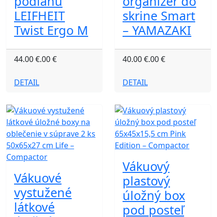
podlahu
organizér do
LEIFHEIT
skrine Smart
Twist Ergo M
– YAMAZAKI
44.00 €.00 €
40.00 €.00 €
DETAIL
DETAIL
Vákuový
Vákuové
plastový
vystužené
úložný box
látkové
pod posteľ