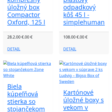
úložný box
odpadkový
Compactor
kôš 45 l -
Oxford, 125 l
simplehuman
28.2.00 €.00 €
108.00 €.00 €
DETAIL
DETAIL
Biela
Kartónové
kúpeľňová
úložné boxy s
stierka so
vekom v
stojančekom