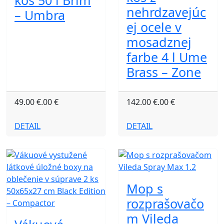
kôš 50 l Brim
nehrdzavejúc
– Umbra
ej ocele v
mosadznej
farbe 4 l Ume
Brass – Zone
49.00 €.00 €
142.00 €.00 €
DETAIL
DETAIL
Mop s
rozprašovačo
m Vileda