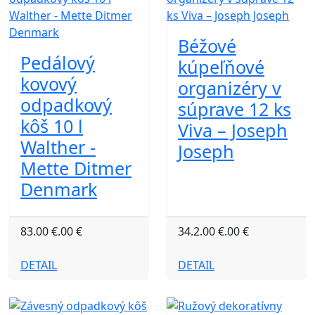
Béžové
Pedálový
kúpeľňové
kovový
organizéry v
odpadkový
súprave 12 ks
kôš 10 l
Viva – Joseph
Walther -
Joseph
Mette Ditmer
Denmark
83.00 €.00 €
34.2.00 €.00 €
DETAIL
DETAIL