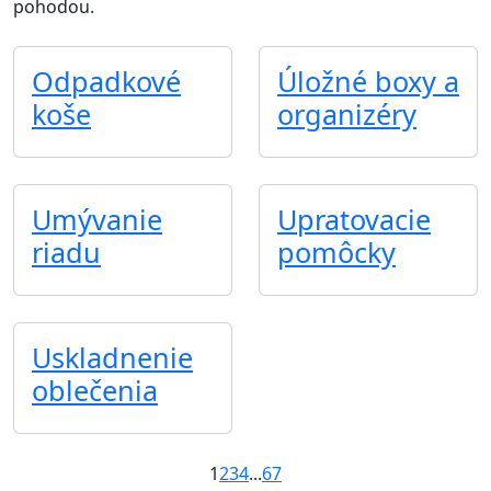
pohodou.
Odpadkové
Úložné boxy a
koše
organizéry
Umývanie
Upratovacie
riadu
pomôcky
Uskladnenie
oblečenia
1
2
3
4
...
6
7