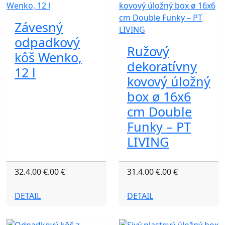
Závesný
odpadkový
Ružový
kôš Wenko,
dekoratívny
12 l
kovový úložný
box ø 16x6
cm Double
Funky – PT
LIVING
32.4.00 €.00 €
31.4.00 €.00 €
DETAIL
DETAIL