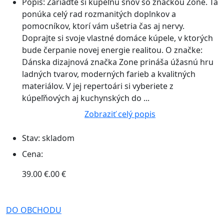
Popis:
Zariaďte si kúpeľňu snov so značkou Zone. Tá
ponúka celý rad rozmanitých doplnkov a
pomocníkov, ktorí vám ušetria čas aj nervy.
Doprajte si svoje vlastné domáce kúpele, v ktorých
bude čerpanie novej energie realitou. O značke:
Dánska dizajnová značka Zone prináša úžasnú hru
ladných tvarov, moderných farieb a kvalitných
materiálov. V jej repertoári si vyberiete z
kúpeľňových aj kuchynských do ...
Zobraziť celý popis
Stav:
skladom
Cena:
39.00 €.00 €
DO OBCHODU