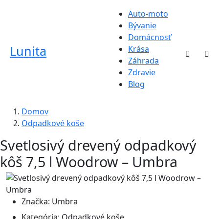
Auto-moto
Bývanie
Domácnosť
Lunita
Krása
Záhrada
Zdravie
Blog
Domov
Odpadkové koše
Svetlosivý drevený odpadkový
kôš 7,5 l Woodrow – Umbra
Značka:
Umbra
Kategória:
Odpadkové koše