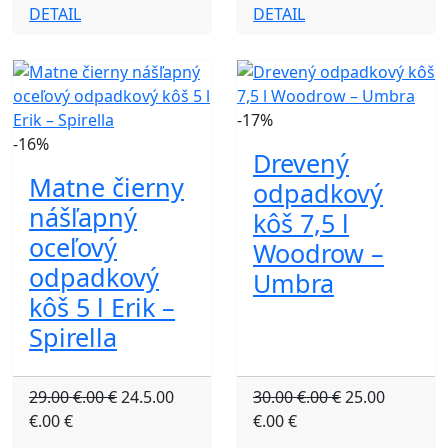
DETAIL
DETAIL
-17%
-16%
Drevený
Matne čierny
odpadkový
nášľapný
kôš 7,5 l
oceľový
Woodrow –
odpadkový
Umbra
kôš 5 l Erik –
Spirella
29.00 €.00 €
24.5.00
30.00 €.00 €
25.00
€.00 €
€.00 €