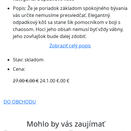
Popis:
Že je poriadok základom spokojného bývania
vás určite nemusíme presviedčať. Elegantný
odpadkový kôš sa stane šik pomocníkom v boji s
chaosom. Hoci jeho obsah nemusí byť vždy vábny,
jeho zovňajšok bude ďalej zdobiť.
Zobraziť celý popis
Stav:
skladom
Cena:
27.00 €.00 €
24.1.00 €.00 €
DO OBCHODU
Mohlo by vás zaujímať