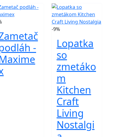
%
-9%
Zametač
Lopatka
podláh -
so
Maxime
zmetáko
x
m
Kitchen
Craft
Living
Nostalgi
a