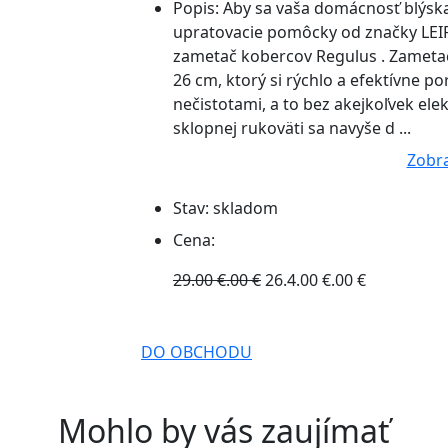
Popis:
Aby sa vaša domácnosť blýska
upratovacie pomôcky od značky LEIFH
zametač kobercov Regulus . Zameta
26 cm, ktorý si rýchlo a efektívne p
nečistotami, a to bez akejkoľvek ele
sklopnej rukoväti sa navyše d ...
Zobra
Stav:
skladom
Cena:
29.00 €.00 €
26.4.00 €.00 €
DO OBCHODU
Mohlo by vás zaujímať