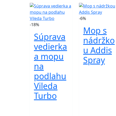
-6%
-18%
Mop s
Súprava
nádržko
vedierka
u Addis
a mopu
Spray
na
podlahu
Vileda
Turbo