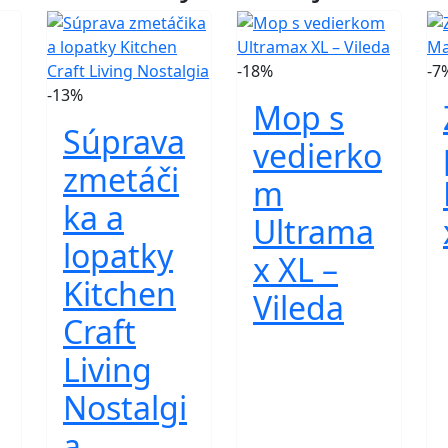
-18%
-7
-13%
Mop s
Súprava
vedierko
zmetáči
m
ka a
Ultrama
lopatky
x XL –
Kitchen
Vileda
Craft
Living
Nostalgi
a