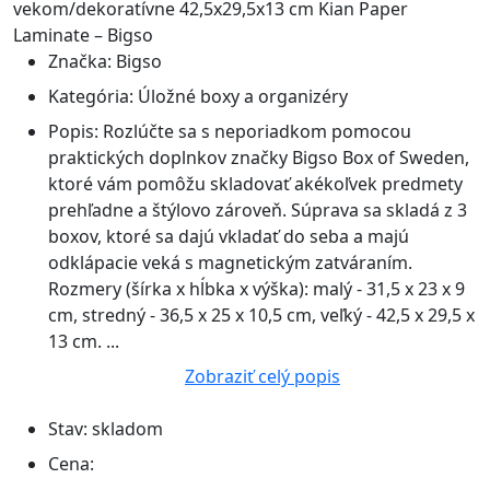
Značka:
Bigso
Kategória:
Úložné boxy a organizéry
Popis:
Rozlúčte sa s neporiadkom pomocou
praktických doplnkov značky Bigso Box of Sweden,
ktoré vám pomôžu skladovať akékoľvek predmety
prehľadne a štýlovo zároveň. Súprava sa skladá z 3
boxov, ktoré sa dajú vkladať do seba a majú
odklápacie veká s magnetickým zatváraním.
Rozmery (šírka x hĺbka x výška): malý - 31,5 x 23 x 9
cm, stredný - 36,5 x 25 x 10,5 cm, veľký - 42,5 x 29,5 x
13 cm. ...
Zobraziť celý popis
Stav:
skladom
Cena: