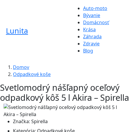
Auto-moto
Bývanie
Domácnosť
Lunita
Krása
Záhrada
Zdravie
Blog
Domov
Odpadkové koše
Svetlomodrý nášľapný oceľový
odpadkový kôš 5 l Akira – Spirella
Značka:
Spirella
Kategória:
Odpadkové koše