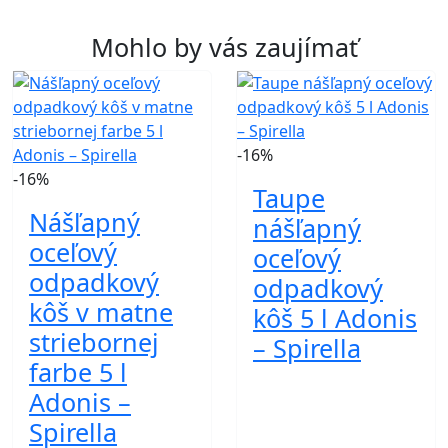
Mohlo by vás zaujímať
-16%
-16%
Taupe
Nášľapný
nášľapný
oceľový
oceľový
odpadkový
odpadkový
kôš v matne
kôš 5 l Adonis
striebornej
– Spirella
farbe 5 l
Adonis –
Spirella