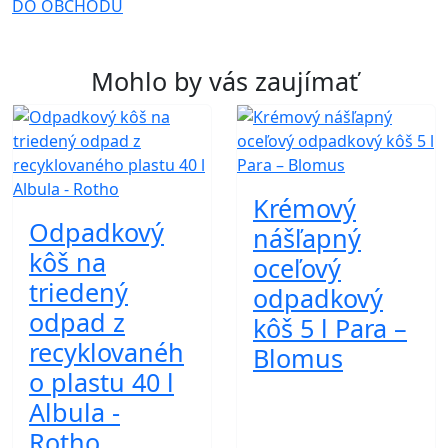
DO OBCHODU
Mohlo by vás zaujímať
Krémový
Odpadkový
nášľapný
kôš na
oceľový
triedený
odpadkový
odpad z
kôš 5 l Para –
recyklovanéh
Blomus
o plastu 40 l
Albula -
Rotho