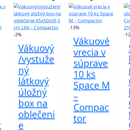
-13%
-2%
-1
Vákuové
Vákuový
vrecia v
/vystuže
súprave
ný
10 ks
látkový
Space M
úložný
–
box na
Compac
oblečeni
tor
k
e