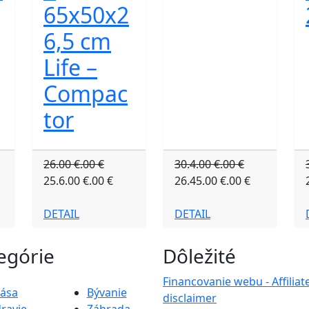
65x50x2
6,5 cm
Life –
Compac
tor
26.00 €.00 €
30.4.00 €.00 €
25.6.00 €.00 €
26.45.00 €.00 €
DETAIL
DETAIL
egórie
Dôležité
Financovanie webu - Affiliat
rása
Bývanie
disclaimer