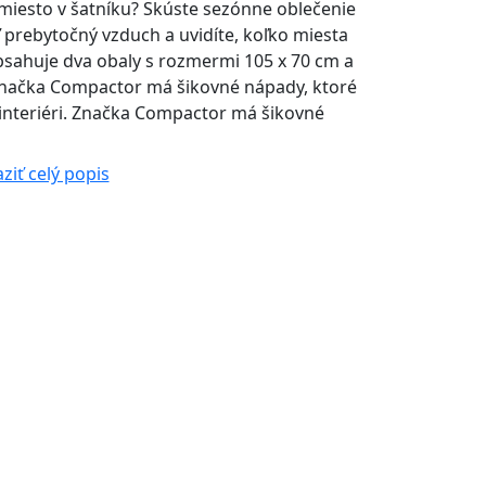
 miesto v šatníku? Skúste sezónne oblečenie
 prebytočný vzduch a uvidíte, koľko miesta
obsahuje dva obaly s rozmermi 105 x 70 cm a
Značka Compactor má šikovné nápady, ktoré
v interiéri. Značka Compactor má šikovné
ziť celý popis