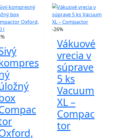
-26%
2%
Vákuové
Sivý
vrecia v
kompres
súprave
ný
5 ks
úložný
Vacuum
box
XL –
Compac
Compac
tor
tor
Oxford,