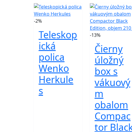
-2%
Teleskop
-13%
ická
Čierny
polica
úložný
Wenko
box s
Herkule
vákuový
s
m
obalom
Compac
tor Blac