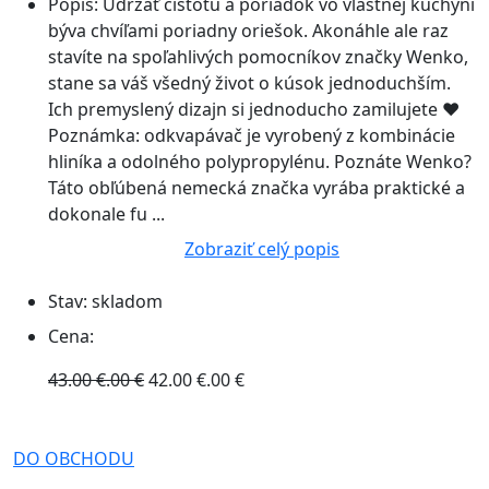
Popis:
Udržať čistotu a poriadok vo vlastnej kuchyni
býva chvíľami poriadny oriešok. Akonáhle ale raz
stavíte na spoľahlivých pomocníkov značky Wenko,
stane sa váš všedný život o kúsok jednoduchším.
Ich premyslený dizajn si jednoducho zamilujete ♥
Poznámka: odkvapávač je vyrobený z kombinácie
hliníka a odolného polypropylénu. Poznáte Wenko?
Táto obľúbená nemecká značka vyrába praktické a
dokonale fu ...
Zobraziť celý popis
Stav:
skladom
Cena:
43.00 €.00 €
42.00 €.00 €
DO OBCHODU