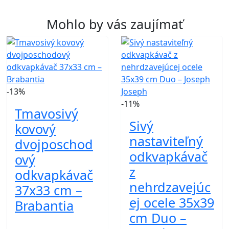
Mohlo by vás zaujímať
-13%
-11%
Tmavosivý
Sivý
kovový
nastaviteľný
dvojposchod
odkvapkávač
ový
z
odkvapkávač
nehrdzavejúc
37x33 cm –
ej ocele 35x39
Brabantia
cm Duo –