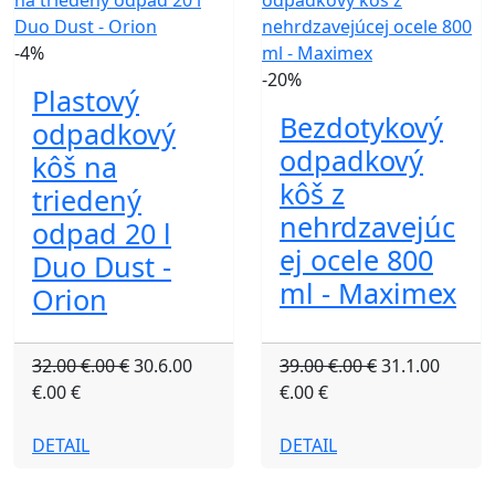
-4%
-20%
Plastový
Bezdotykový
odpadkový
odpadkový
kôš na
kôš z
triedený
nehrdzavejúc
odpad 20 l
ej ocele 800
Duo Dust -
ml - Maximex
Orion
32.00 €.00 €
30.6.00
39.00 €.00 €
31.1.00
€.00 €
€.00 €
DETAIL
DETAIL