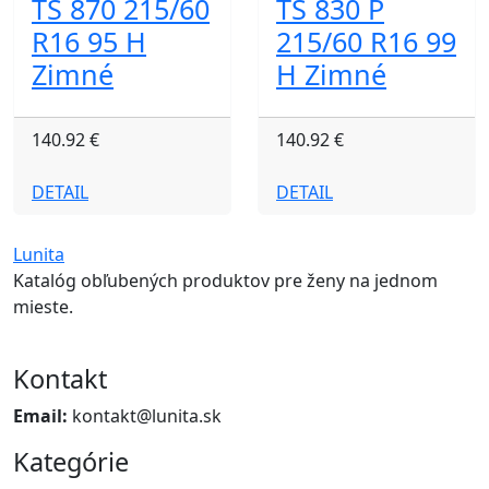
TS 870 215/60
TS 830 P
R16 95 H
215/60 R16 99
Zimné
H Zimné
140.92 €
140.92 €
DETAIL
DETAIL
Lunita
Katalóg obľubených produktov pre ženy na jednom
mieste.
Kontakt
Email:
kontakt@lunita.sk
Kategórie