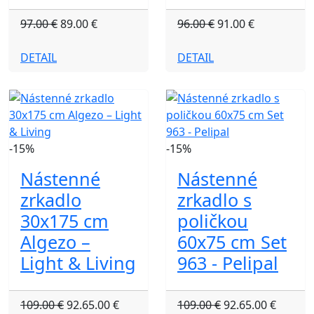
97.00 €
89.00 €
96.00 €
91.00 €
DETAIL
DETAIL
-15%
-15%
Nástenné
Nástenné
zrkadlo
zrkadlo s
30x175 cm
poličkou
Algezo –
60x75 cm Set
Light & Living
963 - Pelipal
109.00 €
92.65.00 €
109.00 €
92.65.00 €