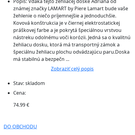
Popis:
Vďaka tejto žehliacej doske Adriana od
známej značky LAMART by Piere Lamart bude vaše
žehlenie o niečo príjemnejšie a jednoduchšie.
Kovová konštrukcia je v čiernej elektrostatickej
práškovej farbe a je pokrytá špeciálnou vrstvou
nástreku odolnému voči korózii. Jedná sa o kvalitnú
žehliacu dosku, ktorá má transportný zámok a
špeciálnu žehliacu plochu odvádzajúcu paru.Doska
má stabilnú a bezpečn ...
Zobraziť celý popis
Stav:
skladom
Cena:
74.99 €
DO OBCHODU