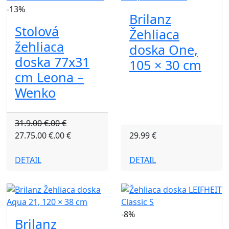
-13%
Brilanz
Stolová
Žehliaca
žehliaca
doska One,
doska 77x31
105 × 30 cm
cm Leona –
Wenko
31.9.00 €.00 €
27.75.00 €.00 €
29.99 €
DETAIL
DETAIL
-8%
Brilanz