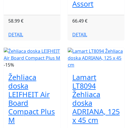
Assort
58.99 €
66.49 €
DETAIL
DETAIL
-15%
Žehliaca
Lamart
doska
LT8094
LEIFHEIT Air
Žehliaca
Board
doska
Compact Plus
ADRIANA, 125
M
x 45 cm