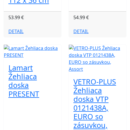
112 x 36 cm
53.99 €
54.99 €
DETAIL
DETAIL
Lamart
Žehliaca
VETRO-PLUS
doska
Žehliaca
PRESENT
doska VTP
0121438A,
EURO so
zásuvkou,