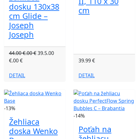
II, 110 x 30
dosku 130x38
cm
cm Glide –
Joseph
Joseph
44.00 €.00 €
39.5.00
€.00 €
39.99 €
DETAIL
DETAIL
-13%
-14%
Žehliaca
Poťah na
doska Wenko
žehliacu