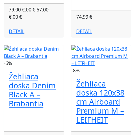
79.00 €.00 €
67.00
€.00 €
74.99 €
DETAIL
DETAIL
-6%
-8%
Žehliaca
Žehliaca
doska Denim
doska 120x38
Black A –
cm Airboard
Brabantia
Premium M –
LEIFHEIT