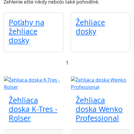
Žehlenie ešte nikdy nebolo také pohodlné.
Poťahy na
Žehliace
žehliace
dosky
dosky
1
Žehliaca
Žehliaca
doska K-Tres -
doska Wenko
Rolser
Professional