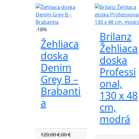
-18%
Brilanz
Žehliaca
Žehliaca
doska
doska
Denim
Professi
Grey B –
onal,
Brabanti
130 x 48
a
cm,
modrá
120.00 €.00 €