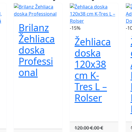
Brilanz
-15%
-1
Žehliaca
Žehliaca
doska
doska
Professi
120x38
onal
cm K-
Tres L –
Rolser
120.00 €.00 €