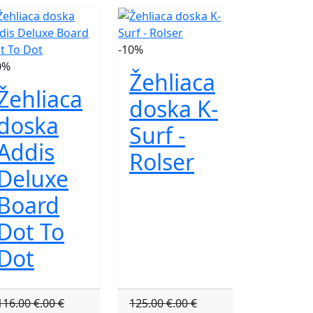
-10%
0%
Žehliaca
Žehliaca
doska K-
doska
Surf -
Addis
Rolser
Deluxe
Board
Dot To
Dot
116.00 €.00 €
125.00 €.00 €