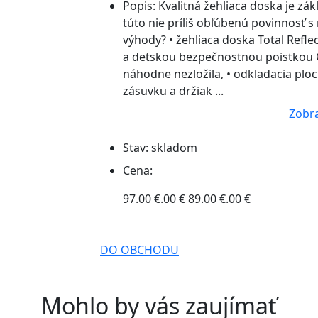
Popis:
Kvalitná žehliaca doska je zá
túto nie príliš obľúbenú povinnosť 
výhody? • žehliaca doska Total Refl
a detskou bezpečnostnou poistkou Cl
náhodne nezložila, • odkladacia plo
zásuvku a držiak ...
Zobra
Stav:
skladom
Cena:
97.00 €.00 €
89.00 €.00 €
DO OBCHODU
Mohlo by vás zaujímať