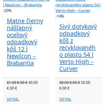
-20%
-14%
Matne čierny
Sivý dotykový
nášľapný
odpadkový
oceľový
kôš z
odpadkový
recyklovanéh
kôš 12 l
o plastu 54 l
NewIcon –
Verto High –
Brabantia
Curver
61.00 €.00 €
49.00
58.00 €.00 €
50.00
€.00 €
€.00 €
DETAIL
DETAIL