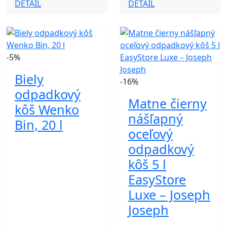
DETAIL
DETAIL
-5%
Biely
-16%
odpadkový
Matne čierny
kôš Wenko
nášľapný
Bin, 20 l
oceľový
odpadkový
kôš 5 l
EasyStore
Luxe – Joseph
Joseph