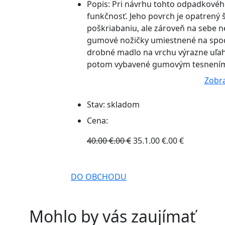
Popis:
Pri návrhu tohto odpadkovéh
funkčnosť. Jeho povrch je opatrený 
poškriabaniu, ale zároveň na sebe ne
gumové nožičky umiestnené na spodne
drobné madlo na vrchu výrazne uľah
potom vybavené gumovým tesnením, 
Zobra
Stav:
skladom
Cena:
40.00 €.00 €
35.1.00 €.00 €
DO OBCHODU
Mohlo by vás zaujímať