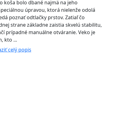
o koša bolo dbané najmä na jeho
špeciálnou úpravou, ktorá nielenže odolá
dá poznať odtlačky prstov. Zatiaľ čo
j strane základne zaistia skvelú stabilitu,
čí prípadné manuálne otváranie. Veko je
kto ...
ziť celý popis