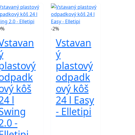
0%
-2%
Vstavan
Vstavan
ý
ý
plastový
plastový
odpadk
odpadk
ový kôš
ový kôš
24 l
24 l Easy
Swing
- Elletipi
2.0 -
Elletipi