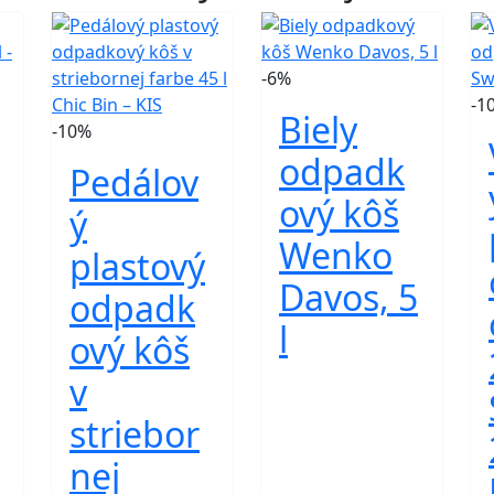
-6%
-1
Biely
-10%
odpadk
Pedálov
ový kôš
ý
Wenko
plastový
Davos, 5
odpadk
l
ový kôš
v
striebor
nej