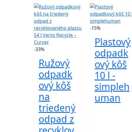
-15%
Plastový
-33%
odpadk
Ružový
ový kôš
odpadk
10 l -
ový kôš
simpleh
na
uman
triedený
odpad z
recyklov