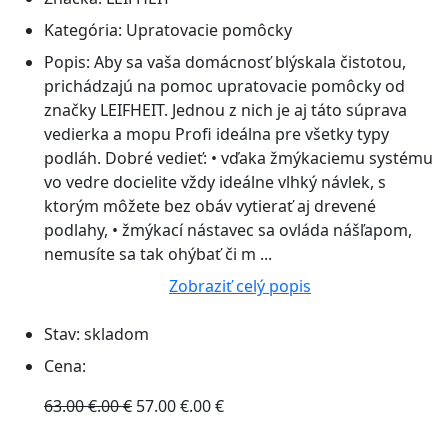
Kategória:
Upratovacie pomôcky
Popis:
Aby sa vaša domácnosť blýskala čistotou,
prichádzajú na pomoc upratovacie pomôcky od
značky LEIFHEIT. Jednou z nich je aj táto súprava
vedierka a mopu Profi ideálna pre všetky typy
podláh. Dobré vedieť: • vďaka žmýkaciemu systému
vo vedre docielite vždy ideálne vlhký návlek, s
ktorým môžete bez obáv vytierať aj drevené
podlahy, • žmýkací nástavec sa ovláda nášľapom,
nemusíte sa tak ohýbať či m ...
Zobraziť celý popis
Stav:
skladom
Cena:
63.00 €.00 €
57.00 €.00 €