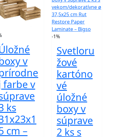
%
-1%
Úložné
Svetloru
boxy v
žové
prírodne
kartóno
j farbe v
vé
súprave
úložné
3 ks
boxy v
31x23x1
súprave
5 cm –
2 ks s