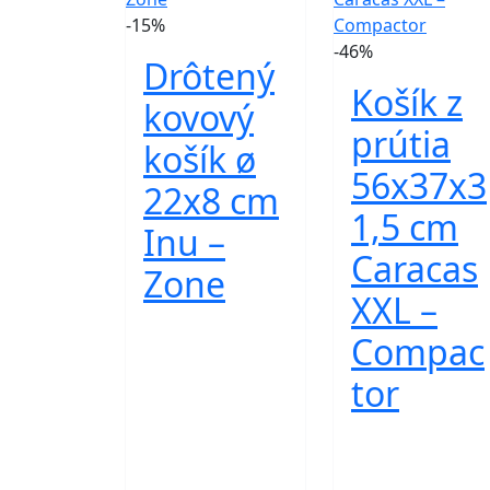
-15%
-46%
Drôtený
Košík z
kovový
prútia
košík ø
56x37x3
22x8 cm
1,5 cm
Inu –
Caracas
Zone
XXL –
Compac
tor