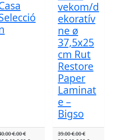
Casa
vekom/d
Selecció
ekoratív
n
ne ø
37,5x25
cm Rut
Restore
Paper
Laminat
e –
Bigso
40.00 €.00 €
39.00 €.00 €