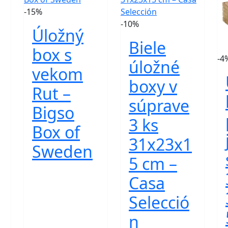
-15%
-10%
Úložný
Biele
box s
-4
úložné
vekom
boxy v
Rut –
súprave
Bigso
3 ks
Box of
31x23x1
Sweden
5 cm –
Casa
Selecció
n