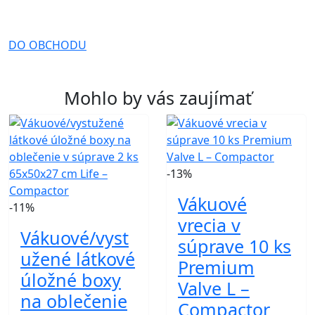
DO OBCHODU
Mohlo by vás zaujímať
-13%
Vákuové
-11%
vrecia v
Vákuové/vyst
súprave 10 ks
užené látkové
Premium
úložné boxy
Valve L –
na oblečenie
Compactor