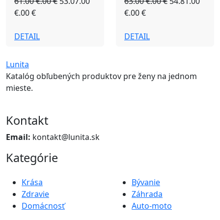
61.00 €.00 €
53.07.00
63.00 €.00 €
54.81.00
€.00 €
€.00 €
DETAIL
DETAIL
Lunita
Katalóg obľubených produktov pre ženy na jednom
mieste.
Kontakt
Email:
kontakt@lunita.sk
Kategórie
Krása
Bývanie
Zdravie
Záhrada
Domácnosť
Auto-moto