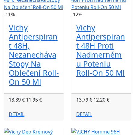
-11%
-12%
Vichy
Vichy
Antiperspiran
Antiperspiran
t 48H,
t 48H Proti
Nezanecháva
Nadmerném
Stopy Na
u Poteniu
Oblečení Roll-
Roll-On 50 Ml
On 50 Ml
13.39 €
11.95 €
13.79 €
12.20 €
DETAIL
DETAIL