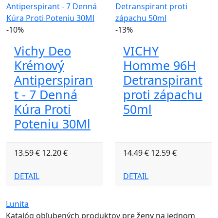
-10%
-13%
Vichy Deo
VICHY
Krémový
Homme 96H
Antiperspiran
Detranspirant
t - 7 Denná
proti zápachu
Kúra Proti
50ml
Poteniu 30Ml
13.59 €
12.20 €
14.49 €
12.59 €
DETAIL
DETAIL
Lunita
Katalóg obľubených produktov pre ženy na jednom