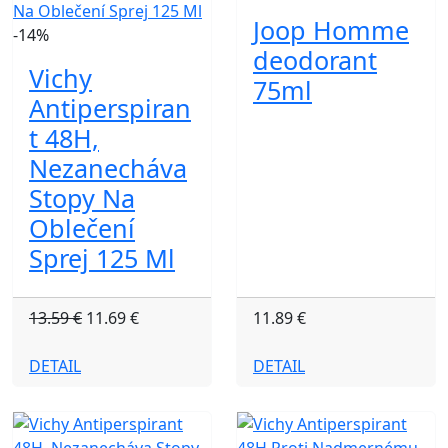
Joop Homme
-14%
deodorant
Vichy
75ml
Antiperspiran
t 48H,
Nezanecháva
Stopy Na
Oblečení
Sprej 125 Ml
13.59 €
11.69 €
11.89 €
DETAIL
DETAIL