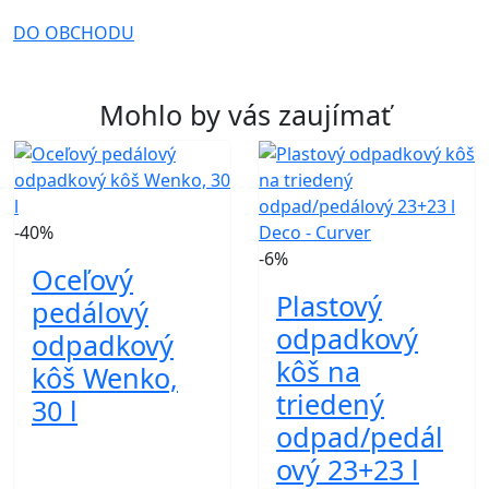
DO OBCHODU
Mohlo by vás zaujímať
-40%
-6%
Oceľový
Plastový
pedálový
odpadkový
odpadkový
kôš na
kôš Wenko,
triedený
30 l
odpad/pedál
ový 23+23 l