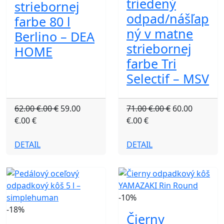
triedený
striebornej
odpad/nášľap
farbe 80 l
ný v matne
Berlino – DEA
striebornej
HOME
farbe Tri
Selectif – MSV
62.00 €.00 €
59.00
71.00 €.00 €
60.00
€.00 €
€.00 €
DETAIL
DETAIL
-10%
-18%
Čierny