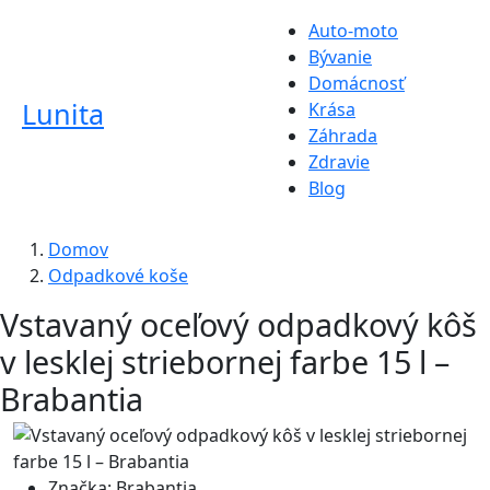
Auto-moto
Bývanie
Domácnosť
Lunita
Krása
Záhrada
Zdravie
Blog
Domov
Odpadkové koše
Vstavaný oceľový odpadkový kôš
v lesklej striebornej farbe 15 l –
Brabantia
Značka:
Brabantia