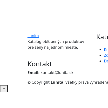
Kat
Lunita
Katalóg obľubených produktov
pre ženy na jednom mieste.
K
Zd
D
Kontakt
Email:
kontakt@lunita.sk
© Copyright
Lunita
. Všetky práva vyhraden