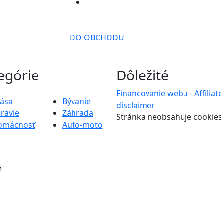
DO OBCHODU
egórie
Dôležité
Financovanie webu - Affiliat
rása
Bývanie
disclaimer
ravie
Záhrada
Stránka neobsahuje cookie
omácnosť
Auto-moto
é