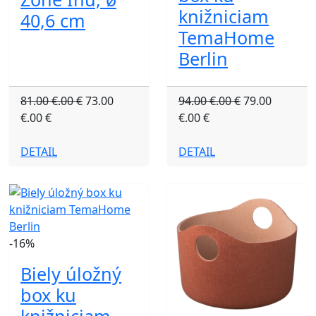
knižniciam
40,6 cm
TemaHome
Berlin
81.00 €.00 €
73.00
94.00 €.00 €
79.00
€.00 €
€.00 €
DETAIL
DETAIL
-16%
Biely úložný
box ku