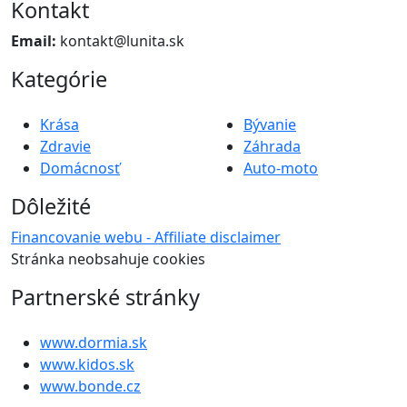
Kontakt
Email:
kontakt@lunita.sk
Kategórie
Krása
Bývanie
Zdravie
Záhrada
Domácnosť
Auto-moto
Dôležité
Financovanie webu - Affiliate disclaimer
Stránka neobsahuje cookies
Partnerské stránky
www.dormia.sk
www.kidos.sk
www.bonde.cz