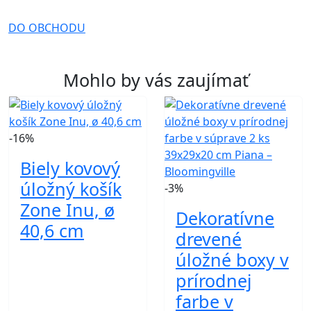
DO OBCHODU
Mohlo by vás zaujímať
-16%
Biely kovový
úložný košík
-3%
Zone Inu, ø
Dekoratívne
40,6 cm
drevené
úložné boxy v
prírodnej
farbe v