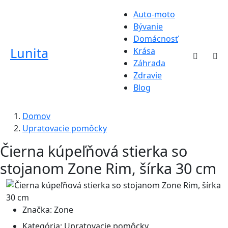
Auto-moto
Bývanie
Domácnosť
Lunita
Krása
Záhrada
Zdravie
Blog
Domov
Upratovacie pomôcky
Čierna kúpeľňová stierka so
stojanom Zone Rim, šírka 30 cm
Značka:
Zone
Kategória:
Upratovacie pomôcky