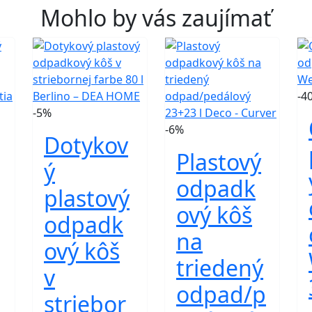
Mohlo by vás zaujímať
-4
-5%
-6%
Dotykov
Plastový
ý
odpadk
plastový
ový kôš
odpadk
na
ový kôš
triedený
v
odpad/p
striebor