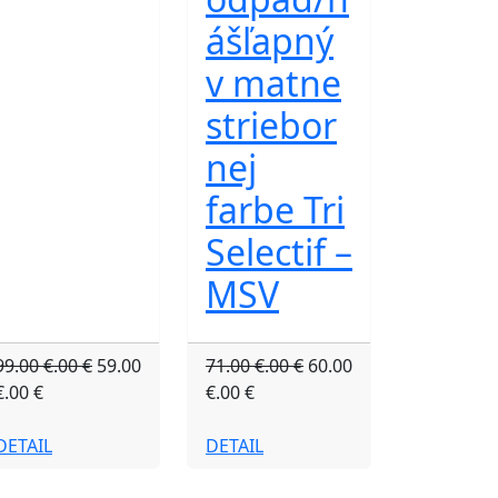
ášľapný
v matne
striebor
nej
farbe Tri
Selectif –
MSV
99.00 €.00 €
59.00
71.00 €.00 €
60.00
€.00 €
€.00 €
DETAIL
DETAIL