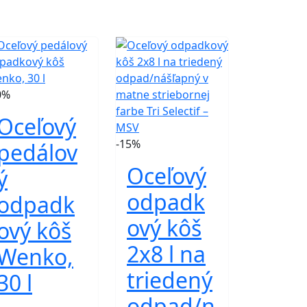
0%
Oceľový
-15%
pedálov
Oceľový
ý
odpadk
odpadk
ový kôš
ový kôš
2x8 l na
Wenko,
triedený
30 l
odpad/n