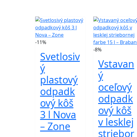
-11%
-8%
Svetlosiv
Vstavan
ý
ý
plastový
oceľový
odpadk
odpadk
ový kôš
ový kôš
3 l Nova
v lesklej
– Zone
striebor