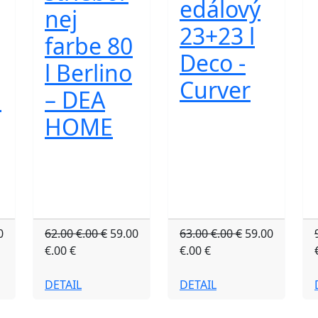
edálový
nej
23+23 l
farbe 80
Deco -
l Berlino
Curver
i
– DEA
HOME
0
62.00 €.00 €
59.00
63.00 €.00 €
59.00
€.00 €
€.00 €
DETAIL
DETAIL